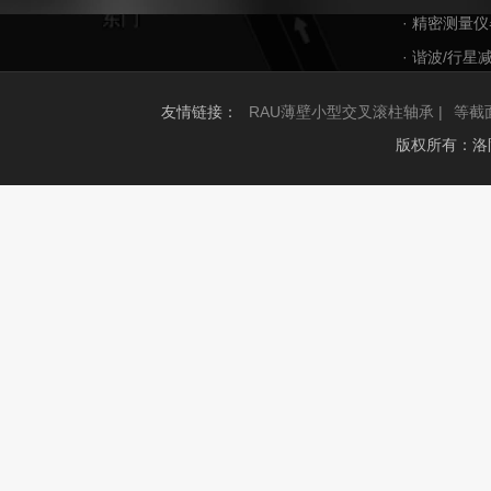
· 精密测量仪
· 谐波/行星
友情链接：
RAU薄壁小型交叉滚柱轴承 |
等截
版权所有：洛