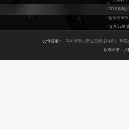
· DD直驱电
· 精密测量仪
· 谐波/行星
友情链接：
RAU薄壁小型交叉滚柱轴承 |
等截
版权所有：洛