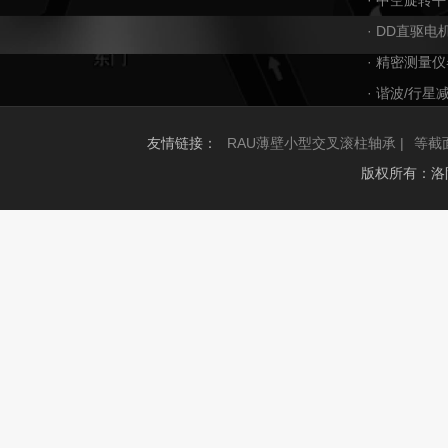
· 中空旋转平
· DD直驱电
· 精密测量仪
· 谐波/行星
友情链接：
RAU薄壁小型交叉滚柱轴承 |
等截
版权所有：洛