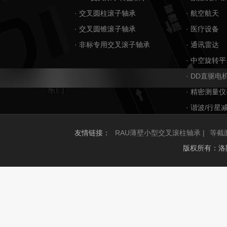
· 交叉圆柱滚子轴承
· 航空航天
· 交叉圆锥滚子轴承
· 医疗设备
· 非标专用交叉滚子轴承
· 通讯雷达
· 中空旋转平
· DD直驱电
· 精密测量仪
· 谐波/行星
友情链接：
RAU薄壁小型交叉滚柱轴承 |
等截
版权所有：洛