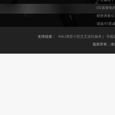
· DD直驱电
· 精密测量仪
· 谐波/行星
友情链接：
RAU薄壁小型交叉滚柱轴承 |
等截
版权所有：洛