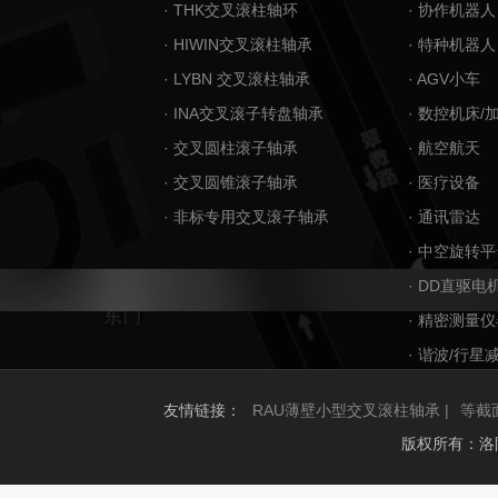
· THK交叉滚柱轴环
· 协作机器人
· HIWIN交叉滚柱轴承
· 特种机器人
· LYBN 交叉滚柱轴承
· AGV小车
· INA交叉滚子转盘轴承
· 数控机床/
· 交叉圆柱滚子轴承
· 航空航天
· 交叉圆锥滚子轴承
· 医疗设备
· 非标专用交叉滚子轴承
· 通讯雷达
· 中空旋转平
· DD直驱电
· 精密测量仪
· 谐波/行星
友情链接：
RAU薄壁小型交叉滚柱轴承 |
等截
版权所有：洛