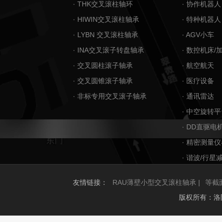
· THK交叉滚柱轴环
· 协作机器人
· HIWIN交叉滚柱轴承
· 特种机器人
· LYBN 交叉滚柱轴承
· AGV小车
· INA交叉滚子转盘轴承
· 数控机床/
· 交叉圆柱滚子轴承
· 航空航天
· 交叉圆锥滚子轴承
· 医疗设备
· 非标专用交叉滚子轴承
· 通讯雷达
· 中空旋转平
· DD直驱电
· 精密测量仪
· 谐波/行星
友情链接：
RAU薄壁小型交叉滚柱轴承 |
等截
版权所有：洛