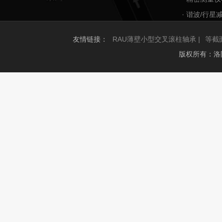
· 谐波/行星
友情链接：
RAU薄壁小型交叉滚柱轴承 |
等截
版权所有：洛