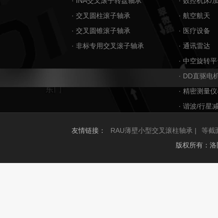
· INA交叉滚子转盘轴承
· 数控机床/
· 交叉圆柱滚子轴承
· 航空航天
· 交叉圆锥滚子轴承
· 医疗设备
· 非标专用交叉滚子轴承
· 通讯雷达
· 中空旋转平
· DD直驱电
· 精密测量仪
· 谐波/行星
友情链接：
RAU薄壁小型交叉滚柱轴承 |
等截
版权所有：洛