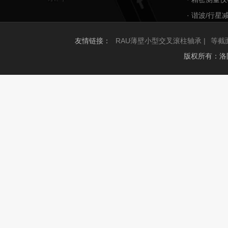
· 谐波/行星
友情链接：
RAU薄壁小型交叉滚柱轴承 |
等截
版权所有：洛