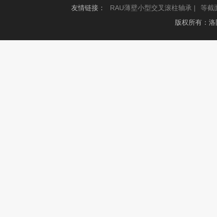
友情链接：
RAU薄壁小型交叉滚柱轴承 |
等截
版权所有：洛