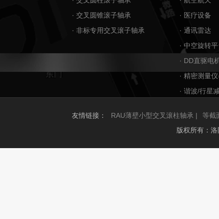
· 交叉圆柱滚子轴承
· 航空航天
· 交叉圆锥滚子轴承
· 医疗设备
· 非标专用交叉滚子轴承
· 通讯雷达
· 中空旋转平
· DD直驱电
· 精密测量仪
· 谐波/行星
友情链接：
RAU薄壁小型交叉滚柱轴承 |
等截
版权所有：洛