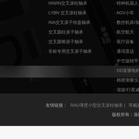
· HIWIN交叉滚柱轴承
· 特种机器人
· LYBN 交叉滚柱轴承
· AGV小车
· INA交叉滚子转盘轴承
· 数控机床/
· 交叉圆柱滚子轴承
· 航空航天
· 交叉圆锥滚子轴承
· 医疗设备
· 非标专用交叉滚子轴承
· 通讯雷达
· 中空旋转平
· DD直驱电
· 精密测量仪
· 谐波/行星
友情链接：
RAU薄壁小型交叉滚柱轴承 |
等截
版权所有：洛